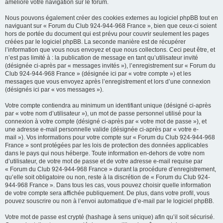
améliore votre navigation sur le forum.
Nous pouvons également créer des cookies externes au logiciel phpBB tout en
naviguant sur « Forum du Club 924-944-968 France », bien que ceux-ci soient
hors de portée du document qui est prévu pour couvrir seulement les pages
créées par le logiciel phpBB. La seconde manière est de récupérer
l’information que vous nous envoyez et que nous collectons. Ceci peut être, et
n’est pas limité à : la publication de message en tant qu’utilisateur invité
(désignée ci-après par « messages invités »), l’enregistrement sur « Forum du
Club 924-944-968 France » (désignée ici par « votre compte ») et les
messages que vous envoyez après l’enregistrement et lors d’une connexion
(désignés ici par « vos messages »).
Votre compte contiendra au minimum un identifiant unique (désigné ci-après
par « votre nom d’utilisateur »), un mot de passe personnel utilisé pour la
connexion à votre compte (désigné ci-après par « votre mot de passe »), et
une adresse e-mail personnelle valide (désignée ci-après par « votre e-
mail »). Vos informations pour votre compte sur « Forum du Club 924-944-968
France » sont protégées par les lois de protection des données applicables
dans le pays qui nous héberge. Toute information en-dehors de votre nom
d’utilisateur, de votre mot de passe et de votre adresse e-mail requise par
« Forum du Club 924-944-968 France » durant la procédure d’enregistrement,
qu’elle soit obligatoire ou non, reste à la discrétion de « Forum du Club 924-
944-968 France ». Dans tous les cas, vous pouvez choisir quelle information
de votre compte sera affichée publiquement. De plus, dans votre profil, vous
pouvez souscrire ou non à l’envoi automatique d’e-mail par le logiciel phpBB.
Votre mot de passe est crypté (hashage à sens unique) afin qu’il soit sécurisé.