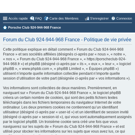
Forum du Club 924-944-968 France
Accès rapide
FAQ
Carte des Membres
S’enregistrer
Connexion
Porsche Club 924-944-968 France
Forum du Club 924-944-968 France - Politique de vie privée
Cette politique explique en détail comment « Forum du Club 924-944-968
France » et ses sociétés affiliées (désignés ci-après par « nous », « notre »,
« nos », « Forum du Club 924-944-968 France », « https://porscheclub-924-
944-968.fr ») et phpBB (désigné ci-après par « ils », « eux », « leur », « logiciel
phpBB », « www.phpbb.com », « phpBB Limited », « Équipes phpBB »)
utilisent n’importe quelle information collectée pendant n’importe quelle
session d’utilisation de votre part (désignée ci-après par « vos informations »).
Vos informations sont collectées de deux manières. Premièrement, en
naviguant sur « Forum du Club 924-944-968 France », le logiciel phpBB
créera un certain nombre de cookies, qui sont des petits fichiers textes
téléchargés dans les fichiers temporaires du navigateur Internet de votre
ordinateur. Les deux premiers cookies ne contiennent qu’un identifiant
utilisateur (désigné ci-après par « user-id ») et un identifiant de session invité
(désigné ci-après par « session-id »), qui vous sont automatiquement assignés
par le logiciel phpBB. Un troisième cookie sera créé une fois que vous
naviguerez sur les sujets de « Forum du Club 924-944-968 France » et est
utilisé pour stocker les informations sur les sujets que vous avez lus, ce qui