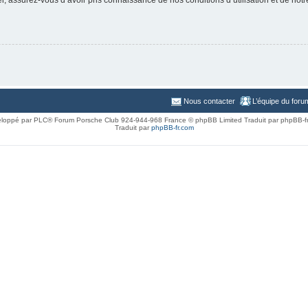
Nous contacter
L’équipe du foru
loppé par PLC® Forum Porsche Club 924-944-968 France © phpBB Limited Traduit par phpBB-f
Traduit par
phpBB-fr.com