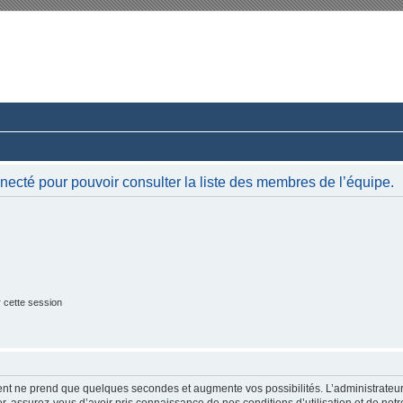
rum du Club 924-944-968 France
ussions paisibles autour d’une même passion.
necté pour pouvoir consulter la liste des membres de l’équipe.
 cette session
ment ne prend que quelques secondes et augmente vos possibilités. L’administrate
 assurez-vous d’avoir pris connaissance de nos conditions d’utilisation et de notre 