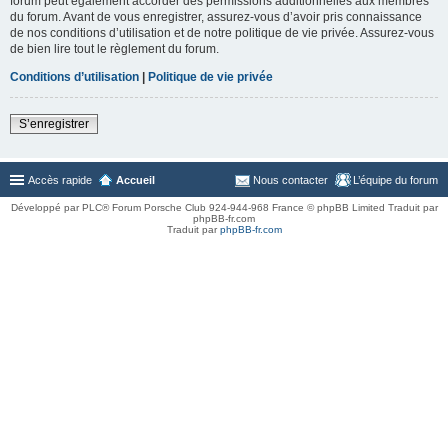
forum peut également accorder des permissions additionnelles aux membres
du forum. Avant de vous enregistrer, assurez-vous d’avoir pris connaissance
de nos conditions d’utilisation et de notre politique de vie privée. Assurez-vous
de bien lire tout le règlement du forum.
Conditions d’utilisation
|
Politique de vie privée
S’enregistrer
Accès rapide
Accueil
Nous contacter
L’équipe du forum
Développé par PLC® Forum Porsche Club 924-944-968 France © phpBB Limited Traduit par
phpBB-fr.com
Traduit par
phpBB-fr.com