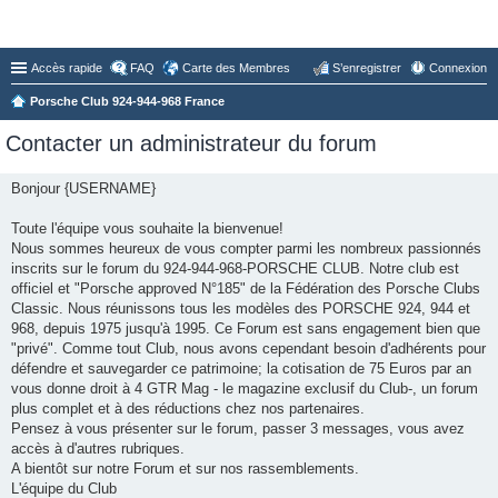
Forum du Club 924-944-968 France
Accès rapide
FAQ
Carte des Membres
S’enregistrer
Connexion
Porsche Club 924-944-968 France
Contacter un administrateur du forum
Bonjour {USERNAME}
Toute l'équipe vous souhaite la bienvenue!
Nous sommes heureux de vous compter parmi les nombreux passionnés
inscrits sur le forum du 924-944-968-PORSCHE CLUB. Notre club est
officiel et "Porsche approved N°185" de la Fédération des Porsche Clubs
Classic. Nous réunissons tous les modèles des PORSCHE 924, 944 et
968, depuis 1975 jusqu'à 1995. Ce Forum est sans engagement bien que
"privé". Comme tout Club, nous avons cependant besoin d'adhérents pour
défendre et sauvegarder ce patrimoine; la cotisation de 75 Euros par an
vous donne droit à 4 GTR Mag - le magazine exclusif du Club-, un forum
plus complet et à des réductions chez nos partenaires.
Pensez à vous présenter sur le forum, passer 3 messages, vous avez
accès à d'autres rubriques.
A bientôt sur notre Forum et sur nos rassemblements.
L'équipe du Club