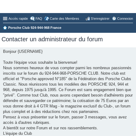
Forum du Club 924-944-968 France
Accès rapide
FAQ
Carte des Membres
S’enregistrer
Connexion
Porsche Club 924-944-968 France
Contacter un administrateur du forum
Bonjour {USERNAME}
Toute l'équipe vous souhaite la bienvenue!
Nous sommes heureux de vous compter parmi les nombreux passionnés
inscrits sur le forum du 924-944-968-PORSCHE CLUB. Notre club est
officiel et "Porsche approved N°185" de la Fédération des Porsche Clubs
Classic. Nous réunissons tous les modèles des PORSCHE 924, 944 et
968, depuis 1975 jusqu'à 1995. Ce Forum est sans engagement bien que
"privé". Comme tout Club, nous avons cependant besoin d'adhérents pour
défendre et sauvegarder ce patrimoine; la cotisation de 75 Euros par an
vous donne droit à 4 GTR Mag - le magazine exclusif du Club-, un forum
plus complet et à des réductions chez nos partenaires.
Pensez à vous présenter sur le forum, passer 3 messages, vous avez
accès à d'autres rubriques.
A bientôt sur notre Forum et sur nos rassemblements.
L'équipe du Club