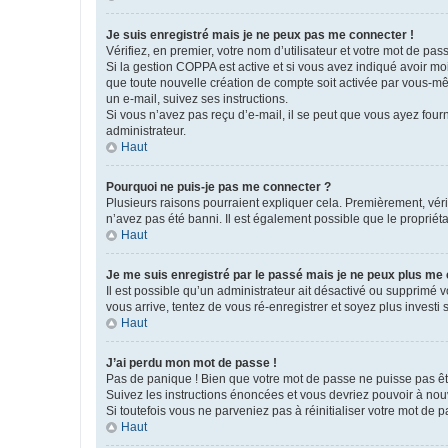
Je suis enregistré mais je ne peux pas me connecter !
Vérifiez, en premier, votre nom d’utilisateur et votre mot de passe.
Si la gestion COPPA est active et si vous avez indiqué avoir mo
que toute nouvelle création de compte soit activée par vous-mê
un e-mail, suivez ses instructions.
Si vous n’avez pas reçu d’e-mail, il se peut que vous ayez fourni
administrateur.
Haut
Pourquoi ne puis-je pas me connecter ?
Plusieurs raisons pourraient expliquer cela. Premièrement, vérif
n’avez pas été banni. Il est également possible que le propriétair
Haut
Je me suis enregistré par le passé mais je ne peux plus me
Il est possible qu’un administrateur ait désactivé ou supprimé 
vous arrive, tentez de vous ré-enregistrer et soyez plus investi s
Haut
J’ai perdu mon mot de passe !
Pas de panique ! Bien que votre mot de passe ne puisse pas être
Suivez les instructions énoncées et vous devriez pouvoir à no
Si toutefois vous ne parveniez pas à réinitialiser votre mot de 
Haut