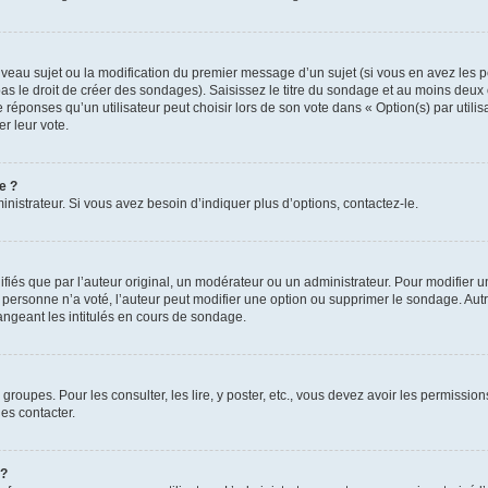
ouveau sujet ou la modification du premier message d’un sujet (si vous en avez les p
 le droit de créer des sondages). Saisissez le titre du sondage et au moins deux o
onses qu’un utilisateur peut choisir lors de son vote dans « Option(s) par utilisat
er leur vote.
e ?
istrateur. Si vous avez besoin d’indiquer plus d’options, contactez-le.
s que par l’auteur original, un modérateur ou un administrateur. Pour modifier u
Si personne n’a voté, l’auteur peut modifier une option ou supprimer le sondage. Au
ngeant les intitulés en cours de sondage.
 groupes. Pour les consulter, les lire, y poster, etc., vous devez avoir les permissi
es contacter.
 ?