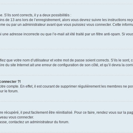
 S’ils sont corrects, il y a deux possibilités :
ins de 13 ans lors de l’enregistrement, alors vous devrez suivre les instructions r
me ou par un administrateur avant que vous puissiez vous connecter. Cette informat
 une adresse incorrecte ou que l’e-mail ait été traité par un filtre anti-spam. Si vou
iez que votre nom d’utilisateur et votre mot de passe soient corrects. S’ils le sont,
e du site Internet ait une erreur de configuration de son côté, et qu’il devra la corri
 connecter ?!
votre compte. En effet, il est courant de supprimer régulièrement les membres ne pos
ur le forum.
 récupéré, il peut facilement être réinitialisé. Pour ce faire, rendez vous sur la p
uveau vous connecter.
passe, contactez un administrateur du forum.