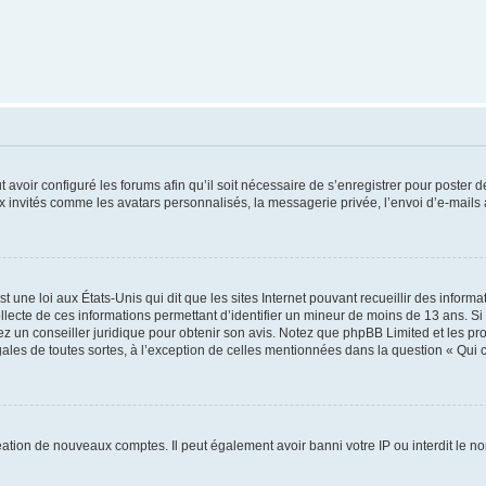
t avoir configuré les forums afin qu’il soit nécessaire de s’enregistrer pour poster
x invités comme les avatars personnalisés, la messagerie privée, l’envoi d’e-mails
t une loi aux États-Unis qui dit que les sites Internet pouvant recueillir des infor
ollecte de ces informations permettant d’identifier un mineur de moins de 13 ans. S
tez un conseiller juridique pour obtenir son avis. Notez que phpBB Limited et les pr
gales de toutes sortes, à l’exception de celles mentionnées dans la question « Qui
réation de nouveaux comptes. Il peut également avoir banni votre IP ou interdit le no