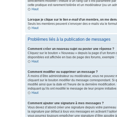
directement modifier l’intitulé d’un rang car il est paramétré p
cette pratique est rarement tolérée et un modérateur (ou un ad
Haut
Lorsque je clique sur le lien
e-mail
d’un membre, on me dema
Seuls les membres peuvent s’envoyer des e-mails via le formulaire
Haut
Problèmes liés à la publication de messages
Comment créer un nouveau sujet ou poster une réponse ?
Cliquez sur le bouton « Nouveau » depuis la page d’un forum ou
disponibles est affichée en bas de page des forums, exemple 
Haut
Comment modifier ou supprimer un message ?
À moins d’être administrateur ou modérateur, vous ne pouvez 
cliquant sur le bouton
modifier
du message correspondant. Si que
modifié ainsi que la date et l’heure de la dernière modificatio
indiquant qu’ils ont modifié le message de leur propre initiat
Haut
Comment ajouter une signature à mes messages ?
Vous devez d’abord créer une signature depuis votre panneau d
la signature par défaut à tous vos messages en activant l’option
vous pourrez toujours empêcher une signature d’être ajoutée