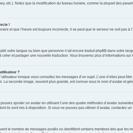
ney, etc.). Notez que la modification du fuseau horaire, comme la plupart des para
ecte !
aire et que l’heure est toujours incorrecte, il se peut que le serveur ne soit pas à
installé votre langue ou bien que personne n’ait encore traduit phpBB dans votre l
s à créer et partager une nouvelle traduction. Vous trouverez plus d’informations sur l
tilisateur ?
utilisateur lorsque vous consultez les messages d’un sujet. L’une d’elles peut êtr
rum. La seconde image, souvent plus grande, est connue sous le nom d’avatar et 
s pouvez ajouter un avatar en utilisant l’une des quatre méthodes d’avatar suivantes 
ont ils sont mis à disposition. Si vous ne pouvez pas utiliser d’avatar, contactez un
iquent le nombre de messages postés ou identifient certains membres tels que les 