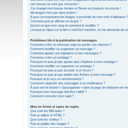
Les heures ne sont pas correctes !
J’ai changé mon fuseau horaire et l’heure est toujours incorrecte !
Ma langue n’est pas dans la liste !
A quoi correspondent les images à proximité de mon nom d’utilisateur 
Comment puis-je afficher un avatar ?
Qu’est-ce que mon rang et comment le modifier ?
Lorsque je clique sur le lien
e-mail
d’un membre, on me demande de me
Problèmes liés à la publication de messages
Comment créer un nouveau sujet ou poster une réponse ?
Comment modifier ou supprimer un message ?
Comment ajouter une signature à mes messages ?
Comment créer un sondage ?
Pourquoi ne puis-je pas ajouter plus d’options à mon sondage ?
Comment modifier ou supprimer un sondage ?
Pourquoi ne puis-je pas accéder à un forum ?
Pourquoi ne puis-je pas joindre des fichiers à mon message ?
Pourquoi ai-je reçu un avertissement ?
Comment rapporter des messages à un modérateur ?
À quoi sert le bouton « Sauvegarder » dans la page de rédaction de 
Pourquoi mon message doit être validé ?
Comment remonter mon sujet ?
Mise en forme et types de sujets
Que sont les BBCodes ?
Puis-je utiliser le HTML ?
Que sont les smileys ?
Puis-je publier des images ?