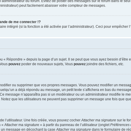
ar l’administrateur du forum. Évitez de poster des messages sur le forum dans le seu
ministrateur) peut facilement abaisser votre compteur de messages.
nde de me connecter !?
 intégré (si la fonction a été activée par l’administrateur). Ceci pour empêcher l’uti
 « Répondre » depuis la page d’un sujet. Il se peut que vous ayez besoin d’être e
: Vous
pouvez
poster de nouveaux sujets, Vous
pouvez
joindre des fichiers, etc.
modifier ou supprimer que vos propres messages. Vous pouvez modifier un message
lqu’un a déjà répondu au message, un petit texte s’affichera en bas du message ind
n. Ce message n’apparaîtra pas si un modérateur ou un administrateur modifie le mes
ive. Notez que les utilisateurs ne peuvent pas supprimer un message une fois que qu
e l’utilisateur. Une fois créée, vous pouvez cocher
Attacher ma signature
sur le fo
 « Attacher ma signature » à partir du panneau de l’utilisateur (onglet
Préférences 
 à un message en décochant la case
Attacher ma signature
dans le formulaire de ré