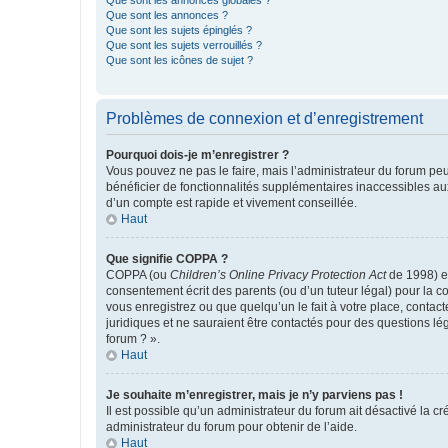
Que sont les annonces globales ?
Que sont les annonces ?
Que sont les sujets épinglés ?
Que sont les sujets verrouillés ?
Que sont les icônes de sujet ?
Problèmes de connexion et d’enregistrement
Pourquoi dois-je m’enregistrer ?
Vous pouvez ne pas le faire, mais l’administrateur du forum peu
bénéficier de fonctionnalités supplémentaires inaccessibles au
d’un compte est rapide et vivement conseillée.
Haut
Que signifie COPPA ?
COPPA (ou
Children’s Online Privacy Protection Act
de 1998) es
consentement écrit des parents (ou d’un tuteur légal) pour la c
vous enregistrez ou que quelqu’un le fait à votre place, contac
juridiques et ne sauraient être contactés pour des questions lé
forum ? ».
Haut
Je souhaite m’enregistrer, mais je n’y parviens pas !
Il est possible qu’un administrateur du forum ait désactivé la c
administrateur du forum pour obtenir de l’aide.
Haut