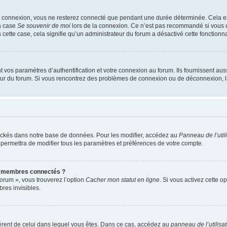
e connexion, vous ne resterez connecté que pendant une durée déterminée. Cela em
la case
Se souvenir de moi
lors de la connexion. Ce n’est pas recommandé si vous u
s cette case, cela signifie qu’un administrateur du forum a désactivé cette fonctionna
os paramètres d’authentification et votre connexion au forum. Ils fournissent aussi
teur du forum. Si vous rencontrez des problèmes de connexion ou de déconnexion, l
ockés dans notre base de données. Pour les modifier, accédez au
Panneau de l’util
 permettra de modifier tous les paramètres et préférences de votre compte.
s membres connectés ?
forum », vous trouverez l’option
Cacher mon statut en ligne
. Si vous activez cette o
es invisibles.
ifférent de celui dans lequel vous êtes. Dans ce cas, accédez au
panneau de l’utilisa