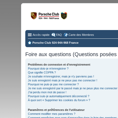
Fo
Disc
Accès rapide
FAQ
Carte des Membres
Porsche Club 924-944-968 France
Foire aux questions (Questions posée
Problèmes de connexion et d’enregistrement
Pourquoi dois-je m’enregistrer ?
Que signifie COPPA ?
Je souhaite m’enregistrer, mais je n’y parviens pas !
Je suis enregistré mais je ne peux pas me connecter !
Pourquoi ne puis-je pas me connecter ?
Je me suis enregistré par le passé mais je ne peux plus me connecter
J’ai perdu mon mot de passe !
Pourquoi suis-je automatiquement déconnecté ?
À quoi sert « Supprimer les cookies du forum » ?
Paramètres et préférences de l’utilisateur
Comment modifier mes paramètres ?
Comment empêcher mon nom d’apparaître dans la liste des membres