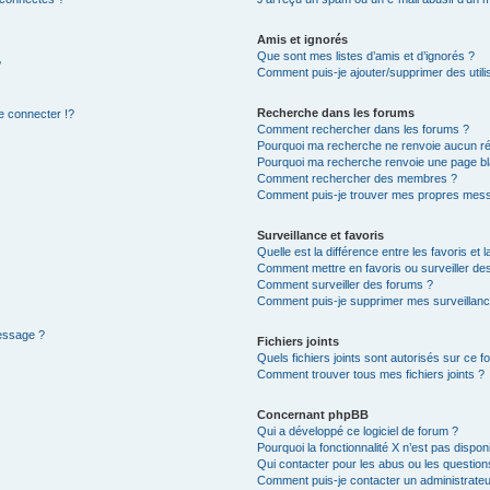
Amis et ignorés
Que sont mes listes d’amis et d’ignorés ?
?
Comment puis-je ajouter/supprimer des utilis
Recherche dans les forums
 connecter !?
Comment rechercher dans les forums ?
Pourquoi ma recherche ne renvoie aucun ré
Pourquoi ma recherche renvoie une page bl
Comment rechercher des membres ?
Comment puis-je trouver mes propres mess
Surveillance et favoris
Quelle est la différence entre les favoris et l
Comment mettre en favoris ou surveiller des
Comment surveiller des forums ?
Comment puis-je supprimer mes surveillanc
message ?
Fichiers joints
Quels fichiers joints sont autorisés sur ce f
Comment trouver tous mes fichiers joints ?
Concernant phpBB
Qui a développé ce logiciel de forum ?
Pourquoi la fonctionnalité X n’est pas dispon
Qui contacter pour les abus ou les questio
Comment puis-je contacter un administrateu