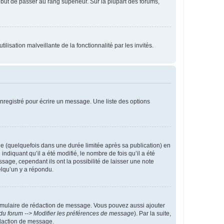
l but de passer au rang supérieur. Sur la plupart des forums,
lisation malveillante de la fonctionnalité par les invités.
nregistré pour écrire un message. Une liste des options
 (quelquefois dans une durée limitée après sa publication) en
iquant qu’il a été modifié, le nombre de fois qu’il a été
sage, cependant ils ont la possibilité de laisser une note
elqu’un y a répondu.
rmulaire de rédaction de message. Vous pouvez aussi ajouter
du forum --> Modifier les préférences de message
). Par la suite,
daction de message.