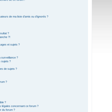
ateurs de ma liste d’amis ou d’ignorés ?
sultat ?
anche ?!
ages et sujets ?
a surveillance ?
 sujets ?
es de sujets ?
orum ?
ible ?
ns légales concernant ce forum ?
r du forum ?