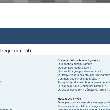
rum du Club 924-944-968 France
ussions paisibles autour d’une même passion.
s fréquemment)
Niveaux d’utilisateurs et groupes
Que sont les administrateurs ?
Que sont les modérateurs ?
Que sont les groupes d’utilisateurs ?
Où trouver la liste des groupes d’utilisateur
Comment devenir chef de groupe ?
 ?!
Pourquoi certains membres apparaissent dan
Qu’est-ce qu’un « Groupe par défaut » ?
Qu’est-ce que le lien « L’équipe du forum » 
Messagerie privée
Je ne peux pas envoyer de messages privé
Je reçois sans arrêt des messages indésira
 connectés ?
J’ai reçu un spam ou un e-mail abusif d’un