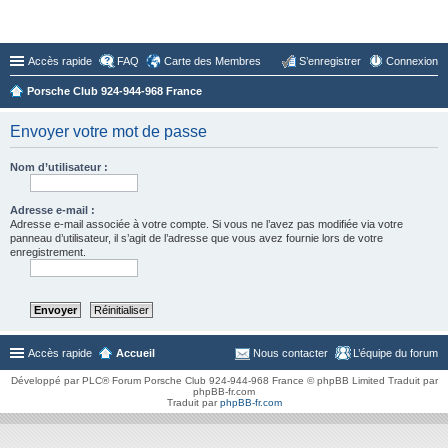
Forum du Club 924-944-968 France
Accès rapide
FAQ
Carte des Membres
S’enregistrer
Connexion
Porsche Club 924-944-968 France
Envoyer votre mot de passe
Nom d’utilisateur :
Adresse e-mail :
Adresse e-mail associée à votre compte. Si vous ne l’avez pas modifiée via votre
panneau d’utilisateur, il s’agit de l’adresse que vous avez fournie lors de votre
enregistrement.
Accès rapide
Accueil
Nous contacter
L’équipe du forum
Développé par PLC® Forum Porsche Club 924-944-968 France © phpBB Limited Traduit par
phpBB-fr.com
Traduit par
phpBB-fr.com