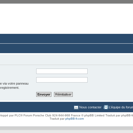
rum du Club 924-944-968 France
ussions paisibles autour d’une même passion.
ée via votre panneau
enregistrement.
Nous contacter
L’équipe du foru
loppé par PLC® Forum Porsche Club 924-944-968 France © phpBB Limited Traduit par phpBB-f
Traduit par
phpBB-fr.com