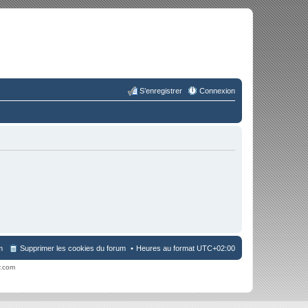
S’enregistrer
Connexion
m
Supprimer les cookies du forum
Heures au format
UTC+02:00
r.com