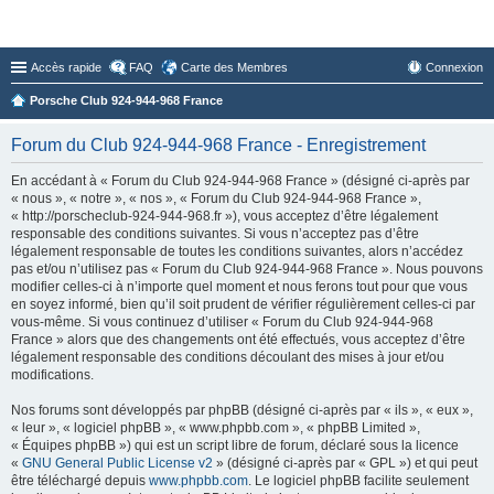
Forum du Club 924-944-968 France
Accès rapide
FAQ
Carte des Membres
Connexion
Porsche Club 924-944-968 France
Forum du Club 924-944-968 France - Enregistrement
En accédant à « Forum du Club 924-944-968 France » (désigné ci-après par
« nous », « notre », « nos », « Forum du Club 924-944-968 France »,
« http://porscheclub-924-944-968.fr »), vous acceptez d’être légalement
responsable des conditions suivantes. Si vous n’acceptez pas d’être
légalement responsable de toutes les conditions suivantes, alors n’accédez
pas et/ou n’utilisez pas « Forum du Club 924-944-968 France ». Nous pouvons
modifier celles-ci à n’importe quel moment et nous ferons tout pour que vous
en soyez informé, bien qu’il soit prudent de vérifier régulièrement celles-ci par
vous-même. Si vous continuez d’utiliser « Forum du Club 924-944-968
France » alors que des changements ont été effectués, vous acceptez d’être
légalement responsable des conditions découlant des mises à jour et/ou
modifications.
Nos forums sont développés par phpBB (désigné ci-après par « ils », « eux »,
« leur », « logiciel phpBB », « www.phpbb.com », « phpBB Limited »,
« Équipes phpBB ») qui est un script libre de forum, déclaré sous la licence
«
GNU General Public License v2
» (désigné ci-après par « GPL ») et qui peut
être téléchargé depuis
www.phpbb.com
. Le logiciel phpBB facilite seulement