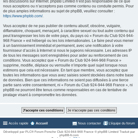
les discussions sur Internet. phpBB Limited n’est pas responsable de ce que
nous acceptons ou n’acceptons pas comme contenu ou conduite permis. Pour
de plus amples informations au sujet de phpBB, veuillez consulter :
https://www.phpbb.com/
.
Vous acceptez de ne pas publier de contenu abusif, obscène, vulgaire,
diffamatoire, choquant, menaçant, à caractère sexuel ou tout autre contenu qui
peut transgresser les lois de votre pays, du pays où « Forum du Club 924-944-
968 France » est hébergé ou les lois internationales. Le faire peut vous mener
à un bannissement immédiat et permanent, avec une notification à votre
fournisseur d’accès à Internet si nous le jugeons nécessaire. Les adresses IP
de tous les messages sont enregistrées pour aider au renforcement de ces
conditions. Vous acceptez que « Forum du Club 924-944-968 France »
supprime, modifie, déplace ou verrouille n’importe quel sujet lorsque nous
estimons que cela est nécessaire. En tant que membre, vous acceptez que
toutes les informations que vous avez saisies soient stockées dans notre base
de données. Bien que ces informations ne soient pas diffusées à une tierce
partie sans votre consentement, ni « Forum du Club 924-944-968 France », ni
phpBB ne pourront être tenus comme responsables en cas de tentative de
piratage visant à compromettre les données.
Accès rapide
Accueil
Nous contacter
L’équipe du forum
Développé par PLC® Forum Porsche Club 924-944-968 France © phpBB Limited Traduit par
phpBB-fr.com