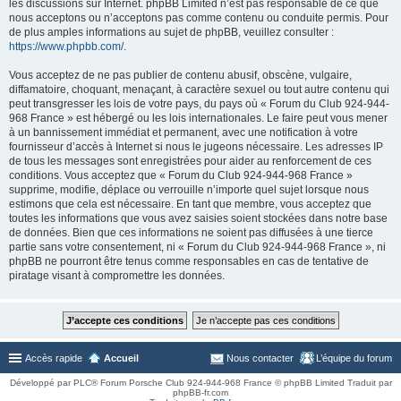
les discussions sur Internet. phpBB Limited n’est pas responsable de ce que
nous acceptons ou n’acceptons pas comme contenu ou conduite permis. Pour
de plus amples informations au sujet de phpBB, veuillez consulter :
https://www.phpbb.com/
.
Vous acceptez de ne pas publier de contenu abusif, obscène, vulgaire,
diffamatoire, choquant, menaçant, à caractère sexuel ou tout autre contenu qui
peut transgresser les lois de votre pays, du pays où « Forum du Club 924-944-
968 France » est hébergé ou les lois internationales. Le faire peut vous mener
à un bannissement immédiat et permanent, avec une notification à votre
fournisseur d’accès à Internet si nous le jugeons nécessaire. Les adresses IP
de tous les messages sont enregistrées pour aider au renforcement de ces
conditions. Vous acceptez que « Forum du Club 924-944-968 France »
supprime, modifie, déplace ou verrouille n’importe quel sujet lorsque nous
estimons que cela est nécessaire. En tant que membre, vous acceptez que
toutes les informations que vous avez saisies soient stockées dans notre base
de données. Bien que ces informations ne soient pas diffusées à une tierce
partie sans votre consentement, ni « Forum du Club 924-944-968 France », ni
phpBB ne pourront être tenus comme responsables en cas de tentative de
piratage visant à compromettre les données.
Accès rapide
Accueil
Nous contacter
L’équipe du forum
Développé par PLC® Forum Porsche Club 924-944-968 France © phpBB Limited Traduit par
phpBB-fr.com