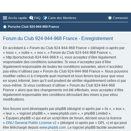
Forum du Club 924-944-968 France
Accès rapide
FAQ
Carte des Membres
Connexion
Porsche Club 924-944-968 France
Forum du Club 924-944-968 France - Enregistrement
En accédant à « Forum du Club 924-944-968 France » (désigné ci-après par
« nous », « notre », « nos », « Forum du Club 924-944-968 France »,
« http://porscheclub-924-944-968.fr »), vous acceptez d’être légalement
responsable des conditions suivantes. Si vous n’acceptez pas d’être
légalement responsable de toutes les conditions suivantes, alors n’accédez
pas et/ou n’utilisez pas « Forum du Club 924-944-968 France ». Nous pouvons
modifier celles-ci à n’importe quel moment et nous ferons tout pour que vous
en soyez informé, bien qu’il soit prudent de vérifier régulièrement celles-ci par
vous-même. Si vous continuez d’utiliser « Forum du Club 924-944-968
France » alors que des changements ont été effectués, vous acceptez d’être
légalement responsable des conditions découlant des mises à jour et/ou
modifications.
Nos forums sont développés par phpBB (désigné ci-après par « ils », « eux »,
« leur », « logiciel phpBB », « www.phpbb.com », « phpBB Limited »,
« Équipes phpBB ») qui est un script libre de forum, déclaré sous la licence
«
GNU General Public License v2
» (désigné ci-après par « GPL ») et qui peut
être téléchargé depuis
www.phpbb.com
. Le logiciel phpBB facilite seulement