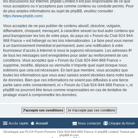
les discussions sur Internet. phpBB Limited n’est pas responsable de ce que
nous acceptons ou n’acceptons pas comme contenu ou conduite permis. Pour
de plus amples informations au sujet de phpBB, veuillez consulter :
https://www.phpbb.com/
.
Vous acceptez de ne pas publier de contenu abusif, obscène, vulgaire,
diffamatoire, choquant, menaçant, à caractère sexuel ou tout autre contenu qui
peut transgresser les lois de votre pays, du pays où « Forum du Club 924-944-
968 France » est hébergé ou les lois internationales. Le faire peut vous mener
à un bannissement immédiat et permanent, avec une notification à votre
fournisseur d’accès à Internet si nous le jugeons nécessaire. Les adresses IP
de tous les messages sont enregistrées pour aider au renforcement de ces
conditions. Vous acceptez que « Forum du Club 924-944-968 France »
supprime, modifie, déplace ou verrouille n’importe quel sujet lorsque nous
estimons que cela est nécessaire. En tant que membre, vous acceptez que
toutes les informations que vous avez saisies soient stockées dans notre base
de données. Bien que ces informations ne soient pas diffusées à une tierce
partie sans votre consentement, ni « Forum du Club 924-944-968 France », ni
phpBB ne pourront être tenus comme responsables en cas de tentative de
piratage visant à compromettre les données.
Accès rapide
Accueil
Nous contacter
L’équipe du forum
Développé par PLC® Forum Porsche Club 924-944-968 France © phpBB Limited Traduit par
phpBB-fr.com