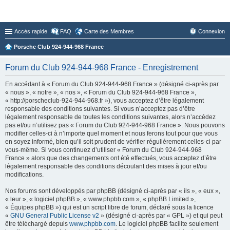
Forum du Club 924-944-968 France
Accès rapide
FAQ
Carte des Membres
Connexion
Porsche Club 924-944-968 France
Forum du Club 924-944-968 France - Enregistrement
En accédant à « Forum du Club 924-944-968 France » (désigné ci-après par
« nous », « notre », « nos », « Forum du Club 924-944-968 France »,
« http://porscheclub-924-944-968.fr »), vous acceptez d’être légalement
responsable des conditions suivantes. Si vous n’acceptez pas d’être
légalement responsable de toutes les conditions suivantes, alors n’accédez
pas et/ou n’utilisez pas « Forum du Club 924-944-968 France ». Nous pouvons
modifier celles-ci à n’importe quel moment et nous ferons tout pour que vous
en soyez informé, bien qu’il soit prudent de vérifier régulièrement celles-ci par
vous-même. Si vous continuez d’utiliser « Forum du Club 924-944-968
France » alors que des changements ont été effectués, vous acceptez d’être
légalement responsable des conditions découlant des mises à jour et/ou
modifications.
Nos forums sont développés par phpBB (désigné ci-après par « ils », « eux »,
« leur », « logiciel phpBB », « www.phpbb.com », « phpBB Limited »,
« Équipes phpBB ») qui est un script libre de forum, déclaré sous la licence
«
GNU General Public License v2
» (désigné ci-après par « GPL ») et qui peut
être téléchargé depuis
www.phpbb.com
. Le logiciel phpBB facilite seulement