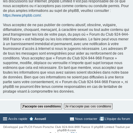
les discussions sur Internet. phpBB Limited n’est pas responsable de ce que
nous acceptons ou n’acceptons pas comme contenu ou conduite permis. Pour
de plus amples informations au sujet de phpBB, veuillez consulter :
https://www.phpbb.com/
.
Vous acceptez de ne pas publier de contenu abusif, obscène, vulgaire,
diffamatoire, choquant, menaçant, à caractère sexuel ou tout autre contenu qui
peut transgresser les lois de votre pays, du pays où « Forum du Club 924-944-
968 France » est hébergé ou les lois internationales. Le faire peut vous mener
à un bannissement immédiat et permanent, avec une notification à votre
fournisseur d’accès à Internet si nous le jugeons nécessaire. Les adresses IP
de tous les messages sont enregistrées pour aider au renforcement de ces
conditions. Vous acceptez que « Forum du Club 924-944-968 France »
supprime, modifie, déplace ou verrouille n’importe quel sujet lorsque nous
estimons que cela est nécessaire. En tant que membre, vous acceptez que
toutes les informations que vous avez saisies soient stockées dans notre base
de données. Bien que ces informations ne soient pas diffusées à une tierce
partie sans votre consentement, ni « Forum du Club 924-944-968 France », ni
phpBB ne pourront être tenus comme responsables en cas de tentative de
piratage visant à compromettre les données.
Accès rapide
Accueil
Nous contacter
L’équipe du forum
Développé par PLC® Forum Porsche Club 924-944-968 France © phpBB Limited Traduit par
phpBB-fr.com