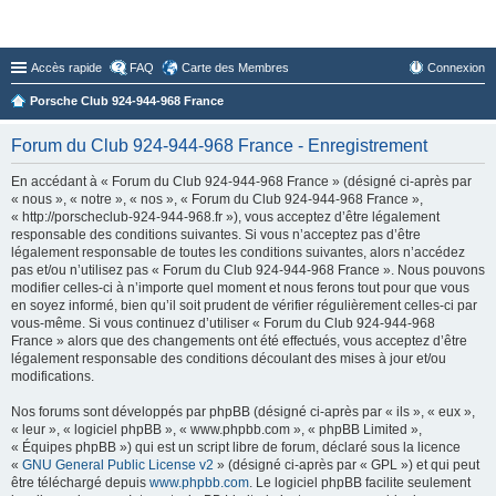
Forum du Club 924-944-968 France
Accès rapide
FAQ
Carte des Membres
Connexion
Porsche Club 924-944-968 France
Forum du Club 924-944-968 France - Enregistrement
En accédant à « Forum du Club 924-944-968 France » (désigné ci-après par
« nous », « notre », « nos », « Forum du Club 924-944-968 France »,
« http://porscheclub-924-944-968.fr »), vous acceptez d’être légalement
responsable des conditions suivantes. Si vous n’acceptez pas d’être
légalement responsable de toutes les conditions suivantes, alors n’accédez
pas et/ou n’utilisez pas « Forum du Club 924-944-968 France ». Nous pouvons
modifier celles-ci à n’importe quel moment et nous ferons tout pour que vous
en soyez informé, bien qu’il soit prudent de vérifier régulièrement celles-ci par
vous-même. Si vous continuez d’utiliser « Forum du Club 924-944-968
France » alors que des changements ont été effectués, vous acceptez d’être
légalement responsable des conditions découlant des mises à jour et/ou
modifications.
Nos forums sont développés par phpBB (désigné ci-après par « ils », « eux »,
« leur », « logiciel phpBB », « www.phpbb.com », « phpBB Limited »,
« Équipes phpBB ») qui est un script libre de forum, déclaré sous la licence
«
GNU General Public License v2
» (désigné ci-après par « GPL ») et qui peut
être téléchargé depuis
www.phpbb.com
. Le logiciel phpBB facilite seulement