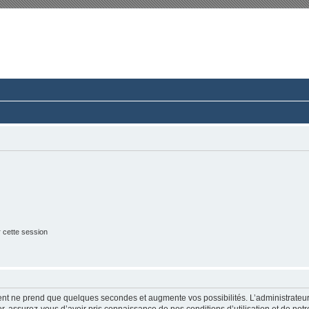
rum du Club 924-944-968 France
ussions paisibles autour d’une même passion.
 cette session
ment ne prend que quelques secondes et augmente vos possibilités. L’administrate
 assurez-vous d’avoir pris connaissance de nos conditions d’utilisation et de notre 