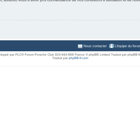
Nous contacter
L’équipe du foru
loppé par PLC® Forum Porsche Club 924-944-968 France © phpBB Limited Traduit par phpBB-f
Traduit par
phpBB-fr.com