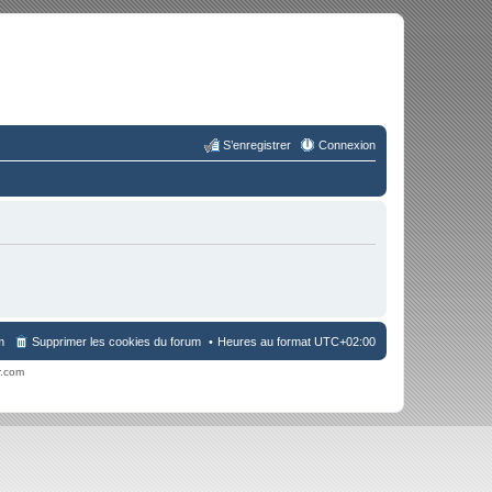
S’enregistrer
Connexion
m
Supprimer les cookies du forum
Heures au format
UTC+02:00
r.com