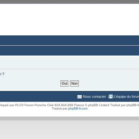
rum du Club 924-944-968 France
ussions paisibles autour d’une même passion.
m ?
Nous contacter
L’équipe du foru
loppé par PLC® Forum Porsche Club 924-944-968 France © phpBB Limited Traduit par phpBB-f
Traduit par
phpBB-fr.com