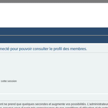
rum du Club 924-944-968 France
ussions paisibles autour d’une même passion.
necté pour pouvoir consulter le profil des membres.
 cette session
ment ne prend que quelques secondes et augmente vos possibilités. L’administrate
 assurez-vous d’avoir pris connaissance de nos conditions d’utilisation et de notre 