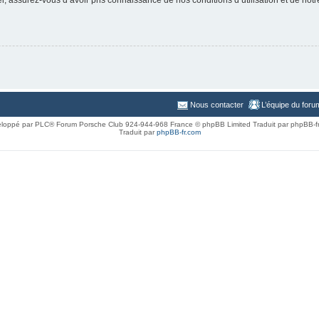
Nous contacter
L’équipe du foru
loppé par PLC® Forum Porsche Club 924-944-968 France © phpBB Limited Traduit par phpBB-f
Traduit par
phpBB-fr.com