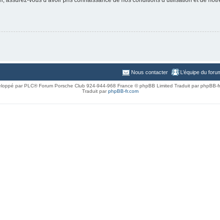
Nous contacter
L’équipe du foru
loppé par PLC® Forum Porsche Club 924-944-968 France © phpBB Limited Traduit par phpBB-f
Traduit par
phpBB-fr.com