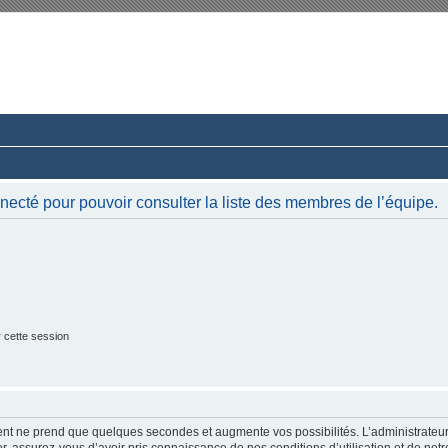
rum du Club 924-944-968 France
ussions paisibles autour d’une même passion.
necté pour pouvoir consulter la liste des membres de l’équipe.
 cette session
ment ne prend que quelques secondes et augmente vos possibilités. L’administrate
 assurez-vous d’avoir pris connaissance de nos conditions d’utilisation et de notre 