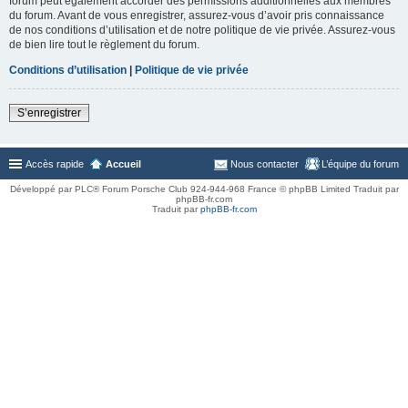
forum peut également accorder des permissions additionnelles aux membres
du forum. Avant de vous enregistrer, assurez-vous d’avoir pris connaissance
de nos conditions d’utilisation et de notre politique de vie privée. Assurez-vous
de bien lire tout le règlement du forum.
Conditions d’utilisation
|
Politique de vie privée
S’enregistrer
Accès rapide
Accueil
Nous contacter
L’équipe du forum
Développé par PLC® Forum Porsche Club 924-944-968 France © phpBB Limited Traduit par
phpBB-fr.com
Traduit par
phpBB-fr.com