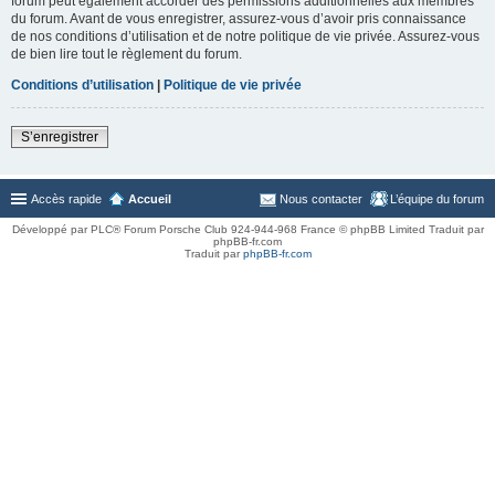
forum peut également accorder des permissions additionnelles aux membres
du forum. Avant de vous enregistrer, assurez-vous d’avoir pris connaissance
de nos conditions d’utilisation et de notre politique de vie privée. Assurez-vous
de bien lire tout le règlement du forum.
Conditions d’utilisation
|
Politique de vie privée
S’enregistrer
Accès rapide
Accueil
Nous contacter
L’équipe du forum
Développé par PLC® Forum Porsche Club 924-944-968 France © phpBB Limited Traduit par
phpBB-fr.com
Traduit par
phpBB-fr.com