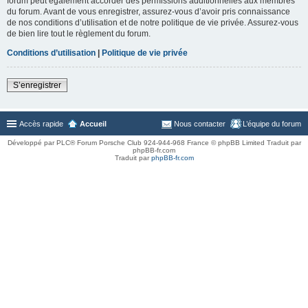
forum peut également accorder des permissions additionnelles aux membres
du forum. Avant de vous enregistrer, assurez-vous d’avoir pris connaissance
de nos conditions d’utilisation et de notre politique de vie privée. Assurez-vous
de bien lire tout le règlement du forum.
Conditions d’utilisation
|
Politique de vie privée
S’enregistrer
Accès rapide
Accueil
Nous contacter
L’équipe du forum
Développé par PLC® Forum Porsche Club 924-944-968 France © phpBB Limited Traduit par
phpBB-fr.com
Traduit par
phpBB-fr.com