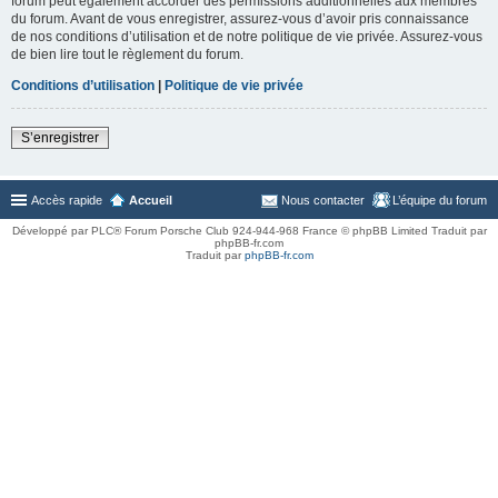
forum peut également accorder des permissions additionnelles aux membres
du forum. Avant de vous enregistrer, assurez-vous d’avoir pris connaissance
de nos conditions d’utilisation et de notre politique de vie privée. Assurez-vous
de bien lire tout le règlement du forum.
Conditions d’utilisation
|
Politique de vie privée
S’enregistrer
Accès rapide
Accueil
Nous contacter
L’équipe du forum
Développé par PLC® Forum Porsche Club 924-944-968 France © phpBB Limited Traduit par
phpBB-fr.com
Traduit par
phpBB-fr.com