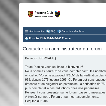
Fo
Disc
Accès rapide
FAQ
Carte des Membres
Porsche Club 924-944-968 France
Contacter un administrateur du forum
Bonjour {USERNAME}
Toute l'équipe vous souhaite la bienvenue!
Nous sommes heureux de vous compter parmi les nombreu
officiel et "Porsche approved N°185" de la Fédération d
968, depuis 1975 jusqu'à 1995. Ce Forum est sans engage
défendre et sauvegarder ce patrimoine; la cotisation de 7
plus complet et à des réductions chez nos partenaires.
Pensez à vous présenter sur le forum, passer 3 messages,
A bientôt sur notre Forum et sur nos rassemblements.
L'équipe du Club