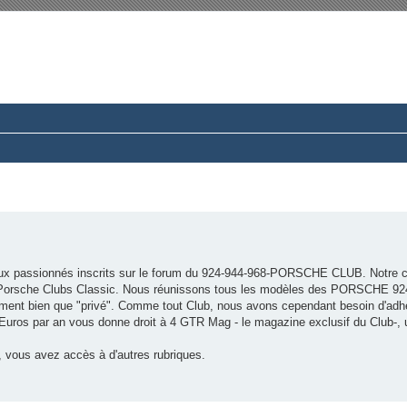
rum du Club 924-944-968 France
ussions paisibles autour d’une même passion.
x passionnés inscrits sur le forum du 924-944-968-PORSCHE CLUB. Notre c
es Porsche Clubs Classic. Nous réunissons tous les modèles des PORSCHE 92
ment bien que "privé". Comme tout Club, nous avons cependant besoin d'adh
5 Euros par an vous donne droit à 4 GTR Mag - le magazine exclusif du Club-,
 vous avez accès à d'autres rubriques.