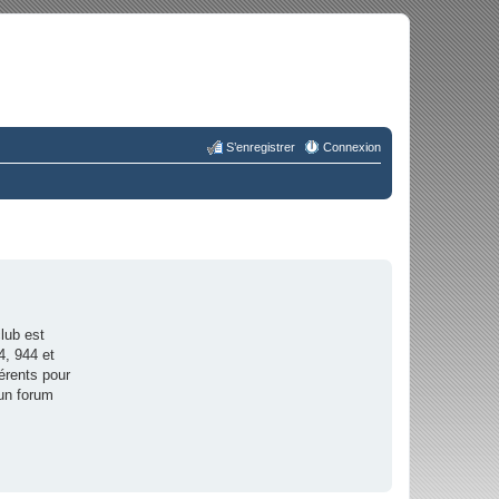
S’enregistrer
Connexion
lub est
4, 944 et
érents pour
 un forum