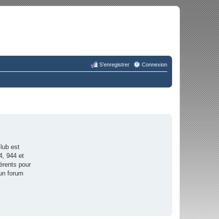
S’enregistrer
Connexion
lub est
4, 944 et
érents pour
 un forum