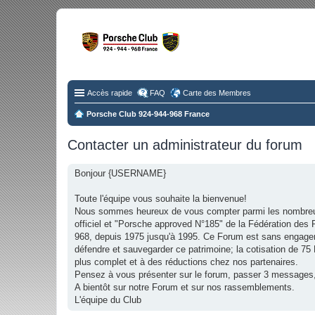
Fo
Disc
Accès rapide
FAQ
Carte des Membres
Porsche Club 924-944-968 France
Contacter un administrateur du forum
Bonjour {USERNAME}
Toute l'équipe vous souhaite la bienvenue!
Nous sommes heureux de vous compter parmi les nombreu
officiel et "Porsche approved N°185" de la Fédération d
968, depuis 1975 jusqu'à 1995. Ce Forum est sans engage
défendre et sauvegarder ce patrimoine; la cotisation de 7
plus complet et à des réductions chez nos partenaires.
Pensez à vous présenter sur le forum, passer 3 messages,
A bientôt sur notre Forum et sur nos rassemblements.
L'équipe du Club