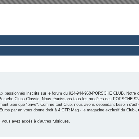
rum du Club 924-944-968 France
ussions paisibles autour d’une même passion.
x passionnés inscrits sur le forum du 924-944-968-PORSCHE CLUB. Notre c
es Porsche Clubs Classic. Nous réunissons tous les modèles des PORSCHE 92
ment bien que "privé". Comme tout Club, nous avons cependant besoin d'adh
5 Euros par an vous donne droit à 4 GTR Mag - le magazine exclusif du Club-,
 vous avez accès à d'autres rubriques.