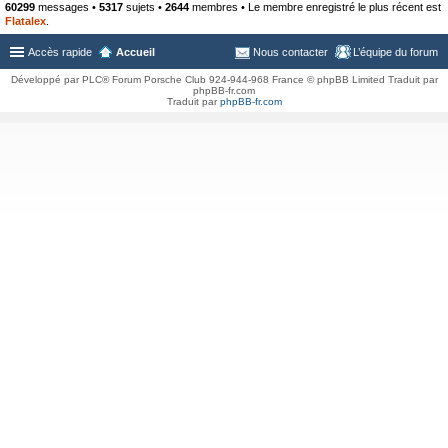
60299
messages •
5317
sujets •
2644
membres • Le membre enregistré le plus récent est
Flatalex
.
Accès rapide
Accueil
Nous contacter
L’équipe du forum
Développé par PLC® Forum Porsche Club 924-944-968 France © phpBB Limited Traduit par
phpBB-fr.com
Traduit par
phpBB-fr.com