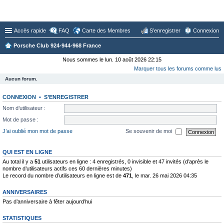
Forum du Club 924-944-968 France
Accès rapide
FAQ
Carte des Membres
S’enregistrer
Connexion
Porsche Club 924-944-968 France
Nous sommes le lun. 10 août 2026 22:15
Marquer tous les forums comme lus
Aucun forum.
CONNEXION
•
S’ENREGISTRER
Nom d’utilisateur :
Mot de passe :
J’ai oublié mon mot de passe
Se souvenir de moi
QUI EST EN LIGNE
Au total il y a
51
utilisateurs en ligne : 4 enregistrés, 0 invisible et 47 invités (d’après le
nombre d’utilisateurs actifs ces 60 dernières minutes)
Le record du nombre d’utilisateurs en ligne est de
471
, le mar. 26 mai 2026 04:35
ANNIVERSAIRES
Pas d’anniversaire à fêter aujourd’hui
STATISTIQUES