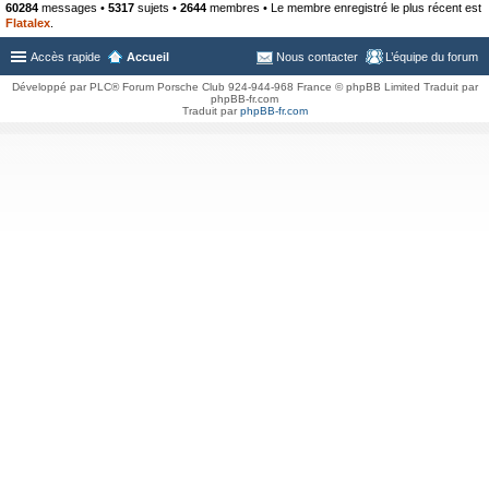
60284
messages •
5317
sujets •
2644
membres • Le membre enregistré le plus récent est
Flatalex
.
Accès rapide
Accueil
Nous contacter
L’équipe du forum
Développé par PLC® Forum Porsche Club 924-944-968 France © phpBB Limited Traduit par
phpBB-fr.com
Traduit par
phpBB-fr.com