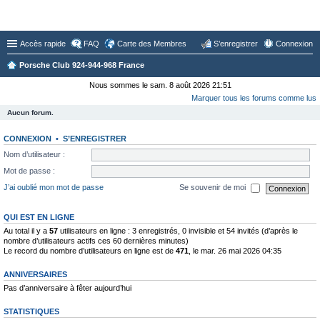
Forum du Club 924-944-968 France
Accès rapide
FAQ
Carte des Membres
S’enregistrer
Connexion
Porsche Club 924-944-968 France
Nous sommes le sam. 8 août 2026 21:51
Marquer tous les forums comme lus
Aucun forum.
CONNEXION
•
S’ENREGISTRER
Nom d’utilisateur :
Mot de passe :
J’ai oublié mon mot de passe
Se souvenir de moi
QUI EST EN LIGNE
Au total il y a
57
utilisateurs en ligne : 3 enregistrés, 0 invisible et 54 invités (d’après le
nombre d’utilisateurs actifs ces 60 dernières minutes)
Le record du nombre d’utilisateurs en ligne est de
471
, le mar. 26 mai 2026 04:35
ANNIVERSAIRES
Pas d’anniversaire à fêter aujourd’hui
STATISTIQUES