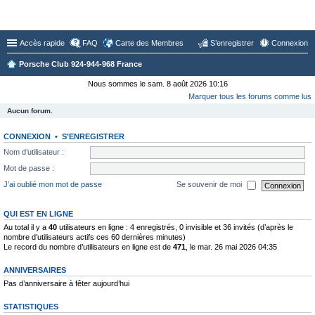
Forum du Club 924-944-968 France
Accès rapide
FAQ
Carte des Membres
S’enregistrer
Connexion
Porsche Club 924-944-968 France
Nous sommes le sam. 8 août 2026 10:16
Marquer tous les forums comme lus
Aucun forum.
CONNEXION
•
S’ENREGISTRER
Nom d’utilisateur :
Mot de passe :
J’ai oublié mon mot de passe
Se souvenir de moi
QUI EST EN LIGNE
Au total il y a
40
utilisateurs en ligne : 4 enregistrés, 0 invisible et 36 invités (d’après le
nombre d’utilisateurs actifs ces 60 dernières minutes)
Le record du nombre d’utilisateurs en ligne est de
471
, le mar. 26 mai 2026 04:35
ANNIVERSAIRES
Pas d’anniversaire à fêter aujourd’hui
STATISTIQUES