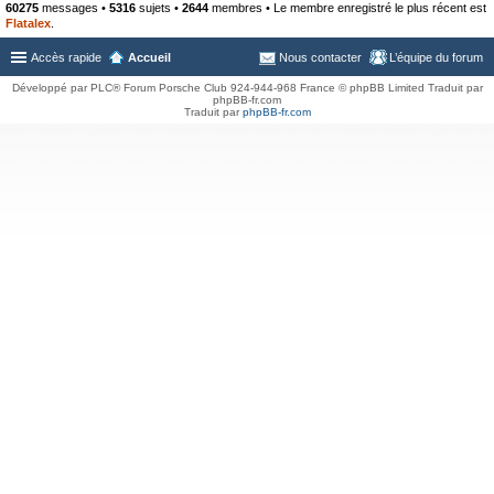
60275
messages •
5316
sujets •
2644
membres • Le membre enregistré le plus récent est
Flatalex
.
Accès rapide
Accueil
Nous contacter
L’équipe du forum
Développé par PLC® Forum Porsche Club 924-944-968 France © phpBB Limited Traduit par
phpBB-fr.com
Traduit par
phpBB-fr.com