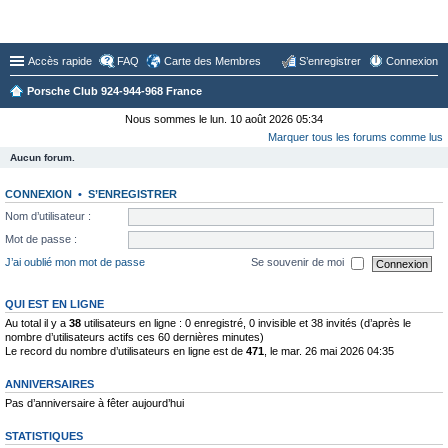
Forum du Club 924-944-968 France
Accès rapide
FAQ
Carte des Membres
S’enregistrer
Connexion
Porsche Club 924-944-968 France
Nous sommes le lun. 10 août 2026 05:34
Marquer tous les forums comme lus
Aucun forum.
CONNEXION
•
S’ENREGISTRER
Nom d’utilisateur :
Mot de passe :
J’ai oublié mon mot de passe
Se souvenir de moi
QUI EST EN LIGNE
Au total il y a
38
utilisateurs en ligne : 0 enregistré, 0 invisible et 38 invités (d’après le
nombre d’utilisateurs actifs ces 60 dernières minutes)
Le record du nombre d’utilisateurs en ligne est de
471
, le mar. 26 mai 2026 04:35
ANNIVERSAIRES
Pas d’anniversaire à fêter aujourd’hui
STATISTIQUES