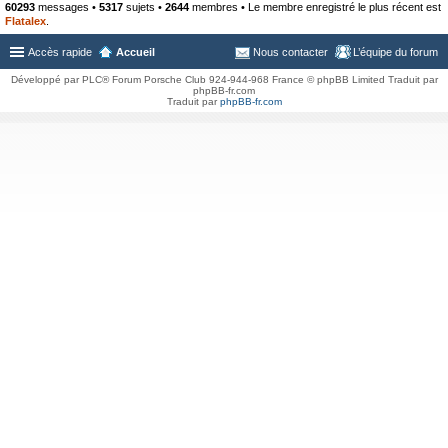
60293
messages •
5317
sujets •
2644
membres • Le membre enregistré le plus récent est
Flatalex
.
Accès rapide
Accueil
Nous contacter
L’équipe du forum
Développé par PLC® Forum Porsche Club 924-944-968 France © phpBB Limited Traduit par
phpBB-fr.com
Traduit par
phpBB-fr.com