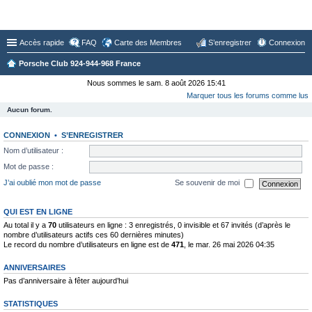
Forum du Club 924-944-968 France
Accès rapide
FAQ
Carte des Membres
S’enregistrer
Connexion
Porsche Club 924-944-968 France
Nous sommes le sam. 8 août 2026 15:41
Marquer tous les forums comme lus
Aucun forum.
CONNEXION
•
S’ENREGISTRER
Nom d’utilisateur :
Mot de passe :
J’ai oublié mon mot de passe
Se souvenir de moi
QUI EST EN LIGNE
Au total il y a
70
utilisateurs en ligne : 3 enregistrés, 0 invisible et 67 invités (d’après le
nombre d’utilisateurs actifs ces 60 dernières minutes)
Le record du nombre d’utilisateurs en ligne est de
471
, le mar. 26 mai 2026 04:35
ANNIVERSAIRES
Pas d’anniversaire à fêter aujourd’hui
STATISTIQUES