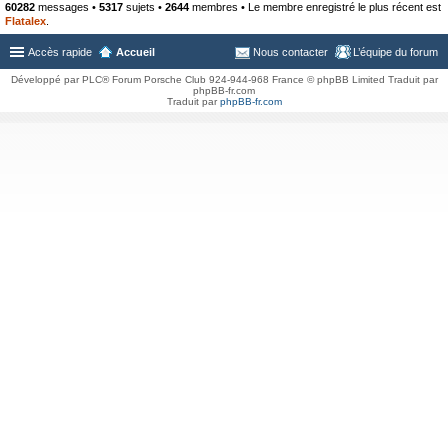
60282
messages •
5317
sujets •
2644
membres • Le membre enregistré le plus récent est
Flatalex
.
Accès rapide
Accueil
Nous contacter
L’équipe du forum
Développé par PLC® Forum Porsche Club 924-944-968 France © phpBB Limited Traduit par
phpBB-fr.com
Traduit par
phpBB-fr.com