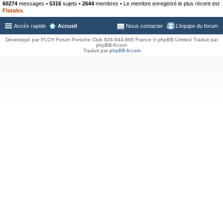
60274
messages •
5316
sujets •
2644
membres • Le membre enregistré le plus récent est
Flatalex
.
Accès rapide
Accueil
Nous contacter
L’équipe du forum
Développé par PLC® Forum Porsche Club 924-944-968 France © phpBB Limited Traduit par
phpBB-fr.com
Traduit par
phpBB-fr.com