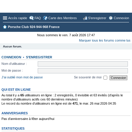
Forum du Club 924-944-968 France
Accès rapide
FAQ
Carte des Membres
S’enregistrer
Connexion
Porsche Club 924-944-968 France
Nous sommes le ven. 7 août 2026 17:47
Marquer tous les forums comme lus
Aucun forum.
CONNEXION
•
S’ENREGISTRER
Nom d’utilisateur :
Mot de passe :
J’ai oublié mon mot de passe
Se souvenir de moi
QUI EST EN LIGNE
Au total il y a
65
utilisateurs en ligne : 2 enregistrés, 0 invisible et 63 invités (d’après le
nombre d’utilisateurs actifs ces 60 dernières minutes)
Le record du nombre d’utilisateurs en ligne est de
471
, le mar. 26 mai 2026 04:35
ANNIVERSAIRES
Pas d’anniversaire à fêter aujourd’hui
STATISTIQUES