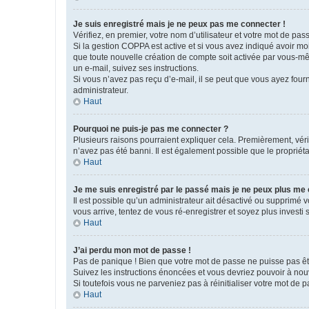
Je suis enregistré mais je ne peux pas me connecter !
Vérifiez, en premier, votre nom d’utilisateur et votre mot de passe.
Si la gestion COPPA est active et si vous avez indiqué avoir mo
que toute nouvelle création de compte soit activée par vous-mê
un e-mail, suivez ses instructions.
Si vous n’avez pas reçu d’e-mail, il se peut que vous ayez fourni
administrateur.
Haut
Pourquoi ne puis-je pas me connecter ?
Plusieurs raisons pourraient expliquer cela. Premièrement, vérif
n’avez pas été banni. Il est également possible que le propriétair
Haut
Je me suis enregistré par le passé mais je ne peux plus me
Il est possible qu’un administrateur ait désactivé ou supprimé 
vous arrive, tentez de vous ré-enregistrer et soyez plus investi s
Haut
J’ai perdu mon mot de passe !
Pas de panique ! Bien que votre mot de passe ne puisse pas être
Suivez les instructions énoncées et vous devriez pouvoir à no
Si toutefois vous ne parveniez pas à réinitialiser votre mot de 
Haut