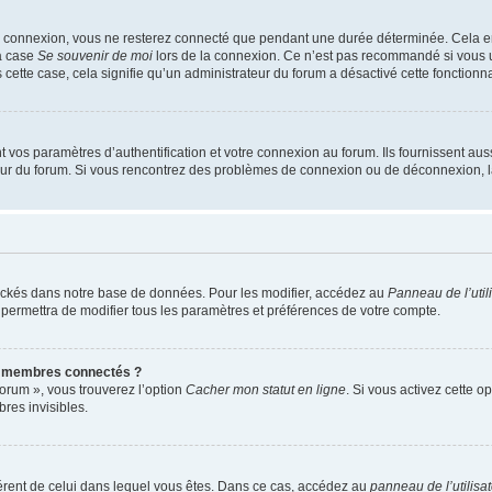
e connexion, vous ne resterez connecté que pendant une durée déterminée. Cela em
la case
Se souvenir de moi
lors de la connexion. Ce n’est pas recommandé si vous u
s cette case, cela signifie qu’un administrateur du forum a désactivé cette fonctionna
os paramètres d’authentification et votre connexion au forum. Ils fournissent aussi
teur du forum. Si vous rencontrez des problèmes de connexion ou de déconnexion, l
ockés dans notre base de données. Pour les modifier, accédez au
Panneau de l’util
 permettra de modifier tous les paramètres et préférences de votre compte.
s membres connectés ?
forum », vous trouverez l’option
Cacher mon statut en ligne
. Si vous activez cette o
es invisibles.
ifférent de celui dans lequel vous êtes. Dans ce cas, accédez au
panneau de l’utilisa