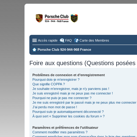
Fo
Disc
Accès rapide
FAQ
Carte des Membres
Porsche Club 924-944-968 France
Foire aux questions (Questions posée
Problèmes de connexion et d’enregistrement
Pourquoi dois-je m’enregistrer ?
Que signifie COPPA ?
Je souhaite m’enregistrer, mais je n’y parviens pas !
Je suis enregistré mais je ne peux pas me connecter !
Pourquoi ne puis-je pas me connecter ?
Je me suis enregistré par le passé mais je ne peux plus me connecter
J’ai perdu mon mot de passe !
Pourquoi suis-je automatiquement déconnecté ?
À quoi sert « Supprimer les cookies du forum » ?
Paramètres et préférences de l’utilisateur
Comment modifier mes paramètres ?
Comment empêcher mon nom d’apparaître dans la liste des membres