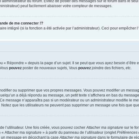
ar l’administrateur du forum. Évitez de poster des messages sur le forum dans le seu
ministrateur) peut facilement abaisser votre compteur de messages.
nde de me connecter !?
 intégré (si la fonction a été activée par l’administrateur). Ceci pour empêcher l’uti
 « Répondre » depuis la page d’un sujet. Il se peut que vous ayez besoin d’être e
: Vous
pouvez
poster de nouveaux sujets, Vous
pouvez
joindre des fichiers, etc.
modifier ou supprimer que vos propres messages. Vous pouvez modifier un message
lqu’un a déjà répondu au message, un petit texte s’affichera en bas du message ind
n. Ce message n’apparaîtra pas si un modérateur ou un administrateur modifie le mes
ive. Notez que les utilisateurs ne peuvent pas supprimer un message une fois que qu
e l’utilisateur. Une fois créée, vous pouvez cocher
Attacher ma signature
sur le fo
 « Attacher ma signature » à partir du panneau de l’utilisateur (onglet
Préférences 
 à un message en décochant la case
Attacher ma signature
dans le formulaire de ré