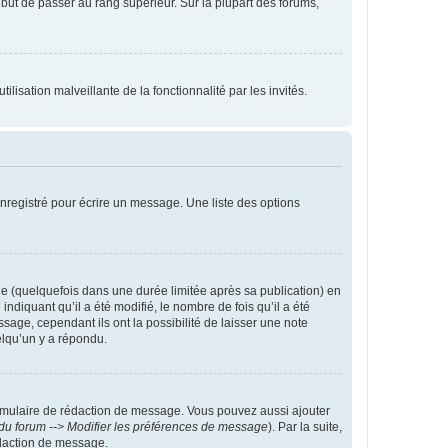
l but de passer au rang supérieur. Sur la plupart des forums,
lisation malveillante de la fonctionnalité par les invités.
nregistré pour écrire un message. Une liste des options
 (quelquefois dans une durée limitée après sa publication) en
iquant qu’il a été modifié, le nombre de fois qu’il a été
sage, cependant ils ont la possibilité de laisser une note
elqu’un y a répondu.
rmulaire de rédaction de message. Vous pouvez aussi ajouter
du forum --> Modifier les préférences de message
). Par la suite,
daction de message.