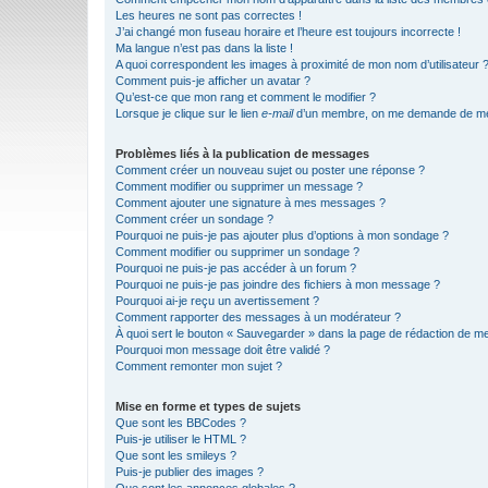
Les heures ne sont pas correctes !
J’ai changé mon fuseau horaire et l’heure est toujours incorrecte !
Ma langue n’est pas dans la liste !
A quoi correspondent les images à proximité de mon nom d’utilisateur 
Comment puis-je afficher un avatar ?
Qu’est-ce que mon rang et comment le modifier ?
Lorsque je clique sur le lien
e-mail
d’un membre, on me demande de me
Problèmes liés à la publication de messages
Comment créer un nouveau sujet ou poster une réponse ?
Comment modifier ou supprimer un message ?
Comment ajouter une signature à mes messages ?
Comment créer un sondage ?
Pourquoi ne puis-je pas ajouter plus d’options à mon sondage ?
Comment modifier ou supprimer un sondage ?
Pourquoi ne puis-je pas accéder à un forum ?
Pourquoi ne puis-je pas joindre des fichiers à mon message ?
Pourquoi ai-je reçu un avertissement ?
Comment rapporter des messages à un modérateur ?
À quoi sert le bouton « Sauvegarder » dans la page de rédaction de 
Pourquoi mon message doit être validé ?
Comment remonter mon sujet ?
Mise en forme et types de sujets
Que sont les BBCodes ?
Puis-je utiliser le HTML ?
Que sont les smileys ?
Puis-je publier des images ?