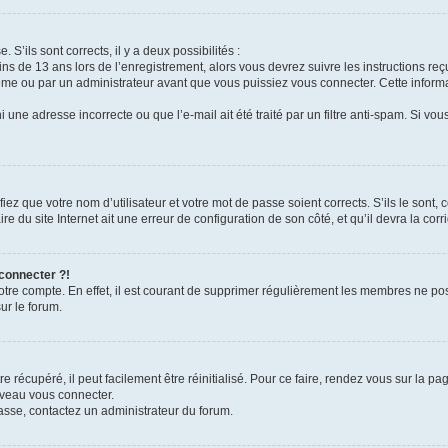
 S’ils sont corrects, il y a deux possibilités :
ins de 13 ans lors de l’enregistrement, alors vous devrez suivre les instructions r
me ou par un administrateur avant que vous puissiez vous connecter. Cette informat
 une adresse incorrecte ou que l’e-mail ait été traité par un filtre anti-spam. Si vou
iez que votre nom d’utilisateur et votre mot de passe soient corrects. S’ils le sont,
e du site Internet ait une erreur de configuration de son côté, et qu’il devra la corri
 connecter ?!
votre compte. En effet, il est courant de supprimer régulièrement les membres ne pos
ur le forum.
 récupéré, il peut facilement être réinitialisé. Pour ce faire, rendez vous sur la p
uveau vous connecter.
passe, contactez un administrateur du forum.