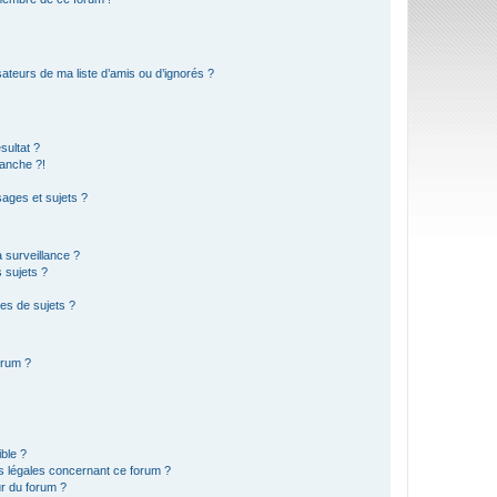
ateurs de ma liste d’amis ou d’ignorés ?
sultat ?
anche ?!
ages et sujets ?
a surveillance ?
 sujets ?
es de sujets ?
orum ?
ible ?
ns légales concernant ce forum ?
r du forum ?