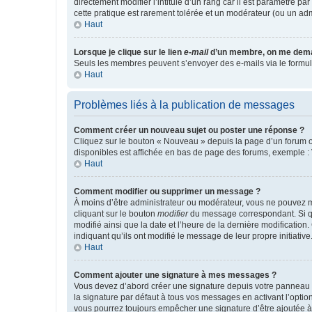
directement modifier l’intitulé d’un rang car il est paramétré p
cette pratique est rarement tolérée et un modérateur (ou un ad
Haut
Lorsque je clique sur le lien
e-mail
d’un membre, on me dema
Seuls les membres peuvent s’envoyer des e-mails via le formulaire
Haut
Problèmes liés à la publication de messages
Comment créer un nouveau sujet ou poster une réponse ?
Cliquez sur le bouton « Nouveau » depuis la page d’un forum ou
disponibles est affichée en bas de page des forums, exemple 
Haut
Comment modifier ou supprimer un message ?
À moins d’être administrateur ou modérateur, vous ne pouvez 
cliquant sur le bouton
modifier
du message correspondant. Si que
modifié ainsi que la date et l’heure de la dernière modificatio
indiquant qu’ils ont modifié le message de leur propre initiat
Haut
Comment ajouter une signature à mes messages ?
Vous devez d’abord créer une signature depuis votre panneau d
la signature par défaut à tous vos messages en activant l’option
vous pourrez toujours empêcher une signature d’être ajoutée