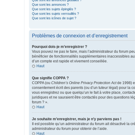
Que sont les annonces globales ?
Que sont les annonces ?
Que sont les sujets épinglés ?
Que sont les sujets verrouillés ?
Que sont les icônes de sujet ?
Problèmes de connexion et d’enregistrement
Pourquoi dois-je m’enregistrer ?
Vous pouvez ne pas le faire, mais l’administrateur du forum peu
bénéficier de fonctionnalités supplémentaires inaccessibles au
d’un compte est rapide et vivement conseillée.
Haut
Que signifie COPPA ?
COPPA (ou
Children’s Online Privacy Protection Act
de 1998) es
consentement écrit des parents (ou d’un tuteur légal) pour la c
vous enregistrez ou que quelqu’un le fait à votre place, contac
juridiques et ne sauraient être contactés pour des questions lé
forum ? ».
Haut
Je souhaite m’enregistrer, mais je n’y parviens pas !
Il est possible qu’un administrateur du forum ait désactivé la c
administrateur du forum pour obtenir de l’aide.
Haut