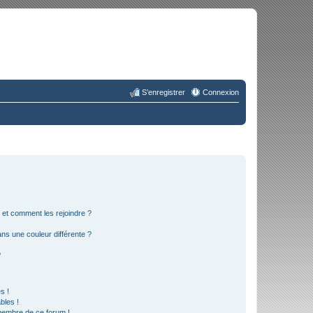
S’enregistrer
Connexion
s et comment les rejoindre ?
s une couleur différente ?
?
s !
bles !
 membre de ce forum !