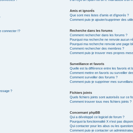
Amis et ignorés
Que sont mes listes d’amis et d’ignorés ?
?
Comment puis-je ajouter/supprimer des utilis
Recherche dans les forums
 connecter !?
Comment rechercher dans les forums ?
Pourquoi ma recherche ne renvoie aucun ré
Pourquoi ma recherche renvoie une page bl
Comment rechercher des membres ?
Comment puis-je trouver mes propres mess
Surveillance et favoris
Quelle est la différence entre les favoris et l
Comment mettre en favoris ou surveiller des
Comment surveiller des forums ?
Comment puis-je supprimer mes surveillanc
message ?
Fichiers joints
Quels fichiers joints sont autorisés sur ce f
Comment trouver tous mes fichiers joints ?
Concernant phpBB
Qui a développé ce logiciel de forum ?
Pourquoi la fonctionnalité X n’est pas dispon
Qui contacter pour les abus ou les questio
Comment puis-je contacter un administrateu