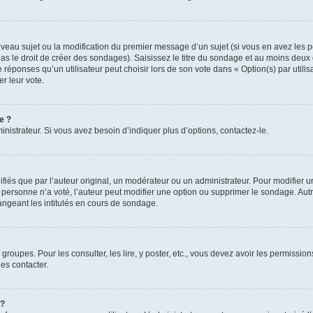
ouveau sujet ou la modification du premier message d’un sujet (si vous en avez les p
 le droit de créer des sondages). Saisissez le titre du sondage et au moins deux o
onses qu’un utilisateur peut choisir lors de son vote dans « Option(s) par utilisat
er leur vote.
e ?
istrateur. Si vous avez besoin d’indiquer plus d’options, contactez-le.
s que par l’auteur original, un modérateur ou un administrateur. Pour modifier u
Si personne n’a voté, l’auteur peut modifier une option ou supprimer le sondage. Au
ngeant les intitulés en cours de sondage.
 groupes. Pour les consulter, les lire, y poster, etc., vous devez avoir les permissi
es contacter.
 ?