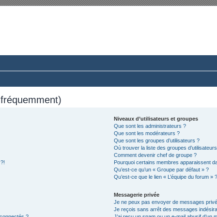
rum du Club 924-944-968 France
ussions paisibles autour d’une même passion.
s fréquemment)
Niveaux d’utilisateurs et groupes
Que sont les administrateurs ?
Que sont les modérateurs ?
Que sont les groupes d’utilisateurs ?
Où trouver la liste des groupes d’utilisateur
Comment devenir chef de groupe ?
 ?!
Pourquoi certains membres apparaissent dan
Qu’est-ce qu’un « Groupe par défaut » ?
Qu’est-ce que le lien « L’équipe du forum » 
Messagerie privée
Je ne peux pas envoyer de messages privé
Je reçois sans arrêt des messages indésira
 connectés ?
J’ai reçu un spam ou un e-mail abusif d’un