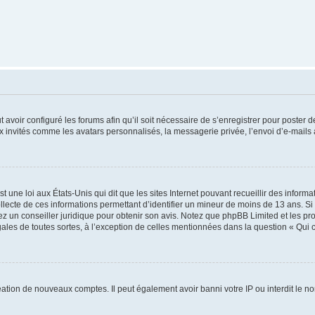
t avoir configuré les forums afin qu’il soit nécessaire de s’enregistrer pour poster
x invités comme les avatars personnalisés, la messagerie privée, l’envoi d’e-mails
t une loi aux États-Unis qui dit que les sites Internet pouvant recueillir des infor
ollecte de ces informations permettant d’identifier un mineur de moins de 13 ans. S
tez un conseiller juridique pour obtenir son avis. Notez que phpBB Limited et les pr
gales de toutes sortes, à l’exception de celles mentionnées dans la question « Qui
réation de nouveaux comptes. Il peut également avoir banni votre IP ou interdit le no