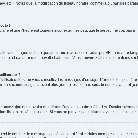
ney, etc.). Notez que la modification du fuseau horaire, comme la plupart des para
ecte !
aire et que l’heure est toujours incorrecte, il se peut que le serveur ne soit pas à
installé votre langue ou bien que personne n’ait encore traduit phpBB dans votre l
s à créer et partager une nouvelle traduction. Vous trouverez plus d’informations sur l
tilisateur ?
utilisateur lorsque vous consultez les messages d’un sujet. L’une d’elles peut êtr
rum. La seconde image, souvent plus grande, est connue sous le nom d’avatar et 
s pouvez ajouter un avatar en utilisant l’une des quatre méthodes d’avatar suivantes 
ont ils sont mis à disposition. Si vous ne pouvez pas utiliser d’avatar, contactez un
iquent le nombre de messages postés ou identifient certains membres tels que les 