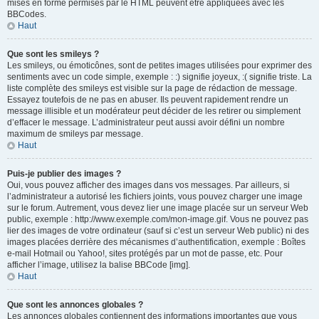
mises en forme permises par le HTML peuvent être appliquées avec les
BBCodes.
Haut
Que sont les smileys ?
Les smileys, ou émoticônes, sont de petites images utilisées pour exprimer des
sentiments avec un code simple, exemple : :) signifie joyeux, :( signifie triste. La
liste complète des smileys est visible sur la page de rédaction de message.
Essayez toutefois de ne pas en abuser. Ils peuvent rapidement rendre un
message illisible et un modérateur peut décider de les retirer ou simplement
d’effacer le message. L’administrateur peut aussi avoir défini un nombre
maximum de smileys par message.
Haut
Puis-je publier des images ?
Oui, vous pouvez afficher des images dans vos messages. Par ailleurs, si
l’administrateur a autorisé les fichiers joints, vous pouvez charger une image
sur le forum. Autrement, vous devez lier une image placée sur un serveur Web
public, exemple : http://www.exemple.com/mon-image.gif. Vous ne pouvez pas
lier des images de votre ordinateur (sauf si c’est un serveur Web public) ni des
images placées derrière des mécanismes d’authentification, exemple : Boîtes
e-mail Hotmail ou Yahoo!, sites protégés par un mot de passe, etc. Pour
afficher l’image, utilisez la balise BBCode [img].
Haut
Que sont les annonces globales ?
Les annonces globales contiennent des informations importantes que vous