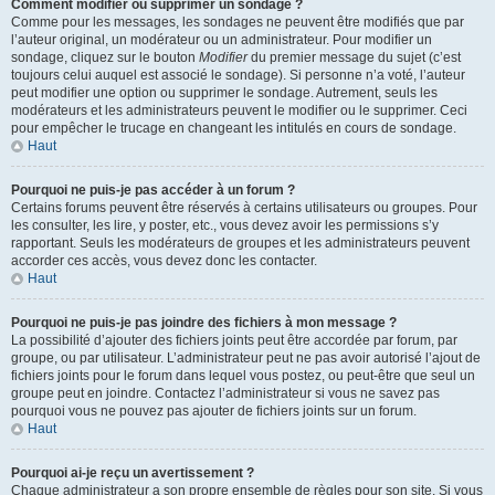
Comment modifier ou supprimer un sondage ?
Comme pour les messages, les sondages ne peuvent être modifiés que par
l’auteur original, un modérateur ou un administrateur. Pour modifier un
sondage, cliquez sur le bouton
Modifier
du premier message du sujet (c’est
toujours celui auquel est associé le sondage). Si personne n’a voté, l’auteur
peut modifier une option ou supprimer le sondage. Autrement, seuls les
modérateurs et les administrateurs peuvent le modifier ou le supprimer. Ceci
pour empêcher le trucage en changeant les intitulés en cours de sondage.
Haut
Pourquoi ne puis-je pas accéder à un forum ?
Certains forums peuvent être réservés à certains utilisateurs ou groupes. Pour
les consulter, les lire, y poster, etc., vous devez avoir les permissions s’y
rapportant. Seuls les modérateurs de groupes et les administrateurs peuvent
accorder ces accès, vous devez donc les contacter.
Haut
Pourquoi ne puis-je pas joindre des fichiers à mon message ?
La possibilité d’ajouter des fichiers joints peut être accordée par forum, par
groupe, ou par utilisateur. L’administrateur peut ne pas avoir autorisé l’ajout de
fichiers joints pour le forum dans lequel vous postez, ou peut-être que seul un
groupe peut en joindre. Contactez l’administrateur si vous ne savez pas
pourquoi vous ne pouvez pas ajouter de fichiers joints sur un forum.
Haut
Pourquoi ai-je reçu un avertissement ?
Chaque administrateur a son propre ensemble de règles pour son site. Si vous