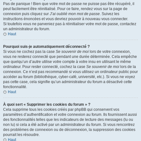
Pas de panique ! Bien que votre mot de passe ne puisse pas être récupéré, il
peut facilement être réinitialisé. Pour ce faire, rendez vous sur la page de
connexion puis cliquez sur
J’ai oublié mon mot de passe
. Suivez les
instructions énoncées et vous devriez pouvoir à nouveau vous connecter.
Si toutefois vous ne parveniez pas à réinitialiser votre mot de passe, contactez
un administrateur du forum.
Haut
Pourquoi suis-je automatiquement déconnecté ?
Si vous ne cochez pas la case
Se souvenir de moi
lors de votre connexion,
vous ne resterez connecté que pendant une durée déterminée. Cela empêche
que quelqu’un d’autre utilise votre compte à votre insu en utilisant le même
ordinateur. Pour rester connecté, cochez la case
Se souvenir de moi
lors de la
connexion. Ce n’est pas recommandé si vous utilisez un ordinateur public pour
accéder au forum (bibliothèque, cyber-café, université, etc.). Si vous ne voyez
pas cette case, cela signifie qu’un administrateur du forum a désactivé cette
fonctionnalité.
Haut
À quoi sert « Supprimer les cookies du forum » ?
Cela supprime tous les cookies créés par phpBB qui conservent vos
paramètres d’authentification et votre connexion au forum. Ils fournissent aussi
des fonctionnalités telles que les indicateurs de lecture des messages (lu ou
non lu) si cela a été activé par un administrateur du forum. Si vous rencontrez
des problèmes de connexion ou de déconnexion, la suppression des cookies
pourrait les résoudre.
Haut