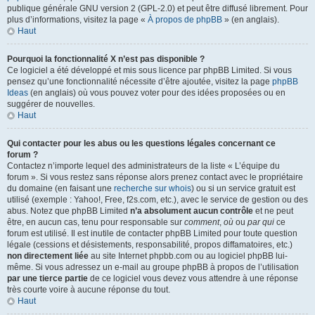
publique générale GNU version 2 (GPL-2.0) et peut être diffusé librement. Pour
plus d’informations, visitez la page «
À propos de phpBB
» (en anglais).
Haut
Pourquoi la fonctionnalité X n’est pas disponible ?
Ce logiciel a été développé et mis sous licence par phpBB Limited. Si vous
pensez qu’une fonctionnalité nécessite d’être ajoutée, visitez la page
phpBB
Ideas
(en anglais) où vous pouvez voter pour des idées proposées ou en
suggérer de nouvelles.
Haut
Qui contacter pour les abus ou les questions légales concernant ce
forum ?
Contactez n’importe lequel des administrateurs de la liste « L’équipe du
forum ». Si vous restez sans réponse alors prenez contact avec le propriétaire
du domaine (en faisant une
recherche sur whois
) ou si un service gratuit est
utilisé (exemple : Yahoo!, Free, f2s.com, etc.), avec le service de gestion ou des
abus. Notez que phpBB Limited
n’a absolument aucun contrôle
et ne peut
être, en aucun cas, tenu pour responsable sur
comment
,
où
ou
par qui
ce
forum est utilisé. Il est inutile de contacter phpBB Limited pour toute question
légale (cessions et désistements, responsabilité, propos diffamatoires, etc.)
non directement liée
au site Internet phpbb.com ou au logiciel phpBB lui-
même. Si vous adressez un e-mail au groupe phpBB à propos de l’utilisation
par une tierce partie
de ce logiciel vous devez vous attendre à une réponse
très courte voire à aucune réponse du tout.
Haut