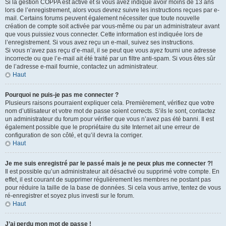
Si la gestion COPPA est active et si vous avez indiqué avoir moins de 13 ans
lors de l’enregistrement, alors vous devrez suivre les instructions reçues par e-
mail. Certains forums peuvent également nécessiter que toute nouvelle
création de compte soit activée par vous-même ou par un administrateur avant
que vous puissiez vous connecter. Cette information est indiquée lors de
l’enregistrement. Si vous avez reçu un e-mail, suivez ses instructions.
Si vous n’avez pas reçu d’e-mail, il se peut que vous ayez fourni une adresse
incorrecte ou que l’e-mail ait été traité par un filtre anti-spam. Si vous êtes sûr
de l’adresse e-mail fournie, contactez un administrateur.
Haut
Pourquoi ne puis-je pas me connecter ?
Plusieurs raisons pourraient expliquer cela. Premièrement, vérifiez que votre
nom d’utilisateur et votre mot de passe soient corrects. S’ils le sont, contactez
un administrateur du forum pour vérifier que vous n’avez pas été banni. Il est
également possible que le propriétaire du site Internet ait une erreur de
configuration de son côté, et qu’il devra la corriger.
Haut
Je me suis enregistré par le passé mais je ne peux plus me connecter ?!
Il est possible qu’un administrateur ait désactivé ou supprimé votre compte. En
effet, il est courant de supprimer régulièrement les membres ne postant pas
pour réduire la taille de la base de données. Si cela vous arrive, tentez de vous
ré-enregistrer et soyez plus investi sur le forum.
Haut
J’ai perdu mon mot de passe !